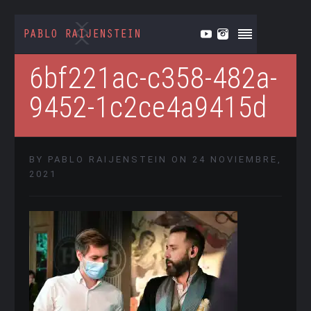
6bf221ac-c358-482a-
9452-1c2ce4a9415d
BY PABLO RAIJENSTEIN ON 24 NOVIEMBRE,
2021